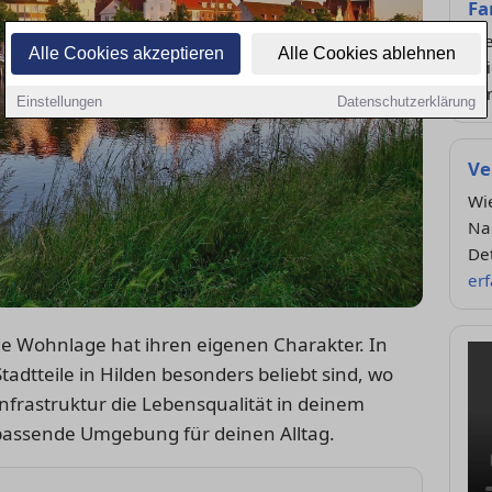
Fa
Die
Alle Cookies akzeptieren
Alle Cookies ablehnen
Spi
Fa
Einstellungen
Datenschutzerklärung
Ve
Wie
Nah
Det
er
de Wohnlage hat ihren eigenen Charakter. In
adtteile in Hilden besonders beliebt sind, wo
nfrastruktur die Lebensqualität in deinem
ie passende Umgebung für deinen Alltag.