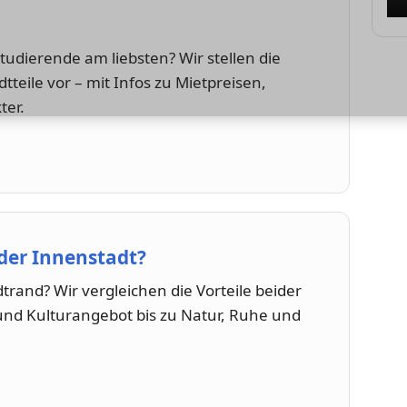
udierende am liebsten? Wir stellen die
teile vor – mit Infos zu Mietpreisen,
ter.
der Innenstadt?
rand? Wir vergleichen die Vorteile beider
d Kulturangebot bis zu Natur, Ruhe und