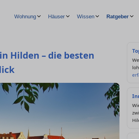
Wohnung
Häuser
Wissen
Ratgeber
To
n Hilden – die besten
Wel
ick
lo
er
In
Wie
zw
Hi