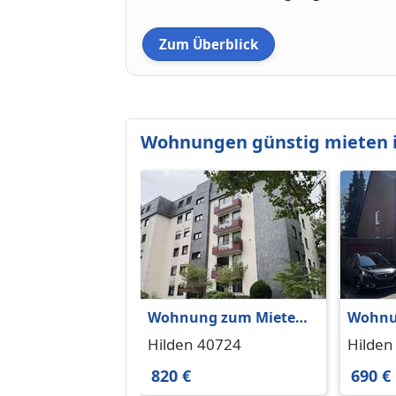
Zum Überblick
Wohnungen günstig mieten i
Wohnung zum Mieten
Wohnu
in Hilden 820 € 81.97 m²
in Hild
Hilden 40724
Hilden
820 €
690 €