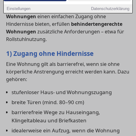
Barrierefreiheit ist jedoch nicht gleichbedeutend mit
behindertengerecht. Während
barrierefreie
Einstellungen
Datenschutzerklärung
Wohnungen
einen einfachen Zugang ohne
Hindernisse bieten, erfüllen
behindertengerechte
Wohnungen
zusätzliche Anforderungen – etwa für
Rollstuhlnutzung.
1) Zugang ohne Hindernisse
Eine Wohnung gilt als barrierefrei, wenn sie ohne
körperliche Anstrengung erreicht werden kann. Dazu
gehören:
stufenloser Haus- und Wohnungszugang
breite Türen (mind. 80–90 cm)
barrierefreie Wege zu Hauseingang,
Klingeltableau und Briefkasten
idealerweise ein Aufzug, wenn die Wohnung