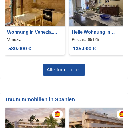
Wohnung in Venezia,
Helle Wohnung in
Veneto, 125 m²
Pescara
Venezia
Pescara 65125
580.000 €
135.000 €
Alle Immobilien
Traumimmobilien in Spanien