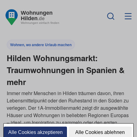
Wohnungen
Hilden
.de
Wohnungen einfach finden
Wohnen, wo andere Urlaub machen
Hilden Wohnungsmarkt:
Traumwohnungen in Spanien &
mehr
Immer mehr Menschen in Hilden träumen davon, ihren
Lebensmittelpunkt oder den Ruhestand in den Süden zu
verlegen. Der 1A-Immobilienmarkt zeigt dir ausgewählte
Häuser und Wohnungen in beliebten Regionen Europas
– ideal, um Inspiration zu sammeln oder den ersten
Schritt Richtung Sonne zu planen. Ob als
Alle Cookies akzeptieren
Alle Cookies ablehnen