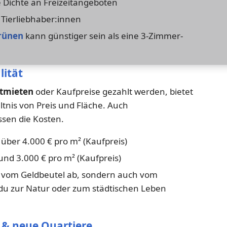
 Dichte an Freizeitangeboten
Tierliebhaber:innen
rünen
kann günstiger sein als eine 3-Zimmer-
lität
ltmieten
oder Kaufpreise gezahlt werden, bietet
tnis von Preis und Fläche. Auch
ssen die Kosten.
 über 4.000 € pro m² (Kaufpreis)
und 3.000 € pro m² (Kaufpreis)
r vom Geldbeutel ab, sondern auch vom
 du zur Natur oder zum städtischen Leben
 & neue Quartiere