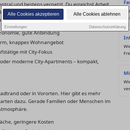
Fa
entral und bestens vernetzt. Du erreichst Arbeit,
Die
keiten schnell zu Fuß oder per ÖPNV. Dafür sind
Alle Cookies akzeptieren
Alle Cookies ablehnen
Zu
.
Einstellungen
Datenschutzerklärung
tronomie, gute Anbindung
In
ärm, knappes Wohnangebot
Wie
fstätige mit City-Fokus
Fre
oder moderne City-Apartments – kompakt,
Mi
Wie
ve
tadtrand oder in Vororten. Hier gibt es mehr
n Garten dazu. Gerade Familien oder Menschen im
Atmosphäre.
äche, geringere Kosten