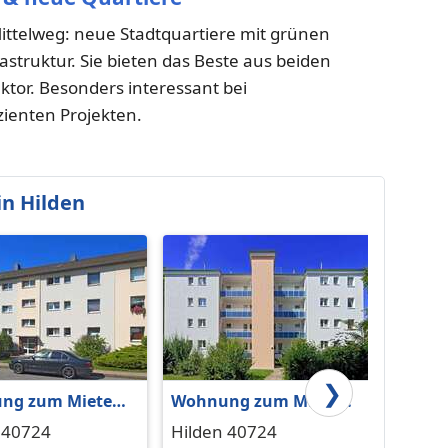
telweg: neue Stadtquartiere mit grünen
struktur. Sie bieten das Beste aus beiden
tor. Besonders interessant bei
zienten Projekten.
n Hilden
❯
ng zum Mieten
Wohnung zum Mieten
Wohnu
en 779 € 64.65 m²
in Hilden 616 € 51.99 m²
in Hil
 40724
Hilden 40724
Hilde