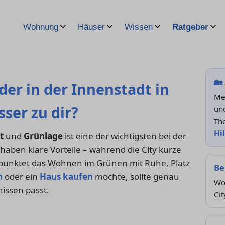
Wohnung
Häuser
Wissen
Ratgeber
🏡
er in der Innenstadt in
Meh
sser zu dir?
und
Th
Hi
t
und
Grünlage
ist eine der wichtigsten bei der
en klare Vorteile – während die City kurze
 punktet das Wohnen im Grünen mit Ruhe, Platz
Be
n
oder ein
Haus kaufen
möchte, sollte genau
Wo
issen passt.
Cit