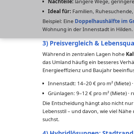
Nachteile:
längere Wege, geringere
Ideal für:
Familien, Ruhesuchende, 
Beispiel: Eine
Doppelhaushälfte im G
Wohnung in der Innenstadt in Hilden.
3) Preisvergleich & Lebensqua
Während in zentralen Lagen hohe
Ka
das Umland häufig ein besseres Verhäl
Energieeffizienz und Baujahr beeinflu
Innenstadt: 14–20 € pro m² (Miete) ·
Grünlagen: 9–12 € pro m² (Miete) · r
Die Entscheidung hängt also nicht nu
Lebensstil – und davon, wie viel Nähe
suchst.
4) Hybridlösungen: Stadtrand