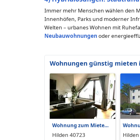
Immer mehr Menschen wählen den Mit
Innenhöfen, Parks und moderner Infra
Welten – urbanes Wohnen mit Ruhefak
Neubauwohnungen
oder energieeffi
Wohnungen günstig mieten i
Wohnung zum Mieten
Wohnu
in Hilden 974,28 € 84.72
in Hild
Hilden 40723
Hilden