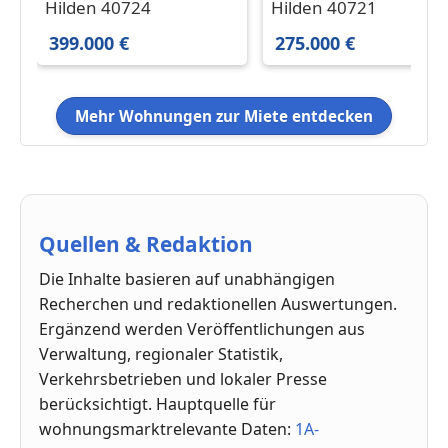
Zimmer
in Hilden 275.000 € 80
Hilden 40724
Hilden 40721
Eigentumswohnung
m²
399.000 €
275.000 €
mit Garten
Mehr Wohnungen zur Miete entdecken
Quellen & Redaktion
Die Inhalte basieren auf unabhängigen
Recherchen und redaktionellen Auswertungen.
Ergänzend werden Veröffentlichungen aus
Verwaltung, regionaler Statistik,
Verkehrsbetrieben und lokaler Presse
berücksichtigt. Hauptquelle für
wohnungsmarktrelevante Daten:
1A-