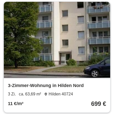
3-Zimmer-Wohnung in Hilden Nord
3 Zi.
ca. 63,69 m²
Hilden 40724
699 €
11 €/m²