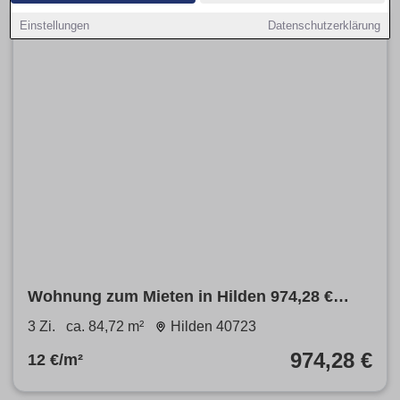
Einstellungen
Datenschutzerklärung
Wohnung zum Mieten in Hilden 974,28 €
84.72 m²
3 Zi.
ca. 84,72 m²
Hilden 40723
974,28 €
12 €/m²