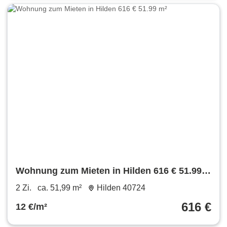
Wohnung zum Mieten in Hilden 616 € 51.99
m²
2 Zi.
ca. 51,99 m²
Hilden 40724
616 €
12 €/m²