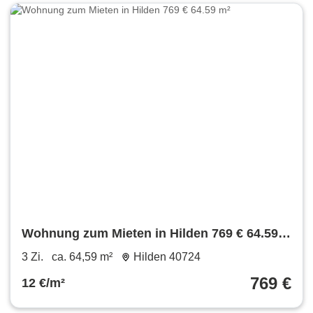
Wohnung zum Mieten in Hilden 769 € 64.59
m²
3 Zi.
ca. 64,59 m²
Hilden 40724
769 €
12 €/m²