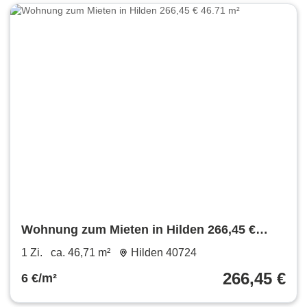
Wohnung zum Mieten in Hilden 266,45 €
46.71 m²
1 Zi.
ca. 46,71 m²
Hilden 40724
266,45 €
6 €/m²