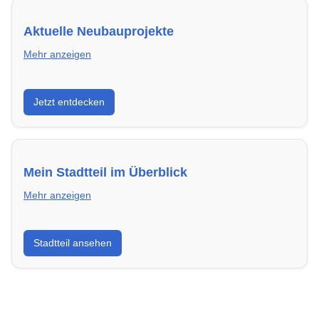
Aktuelle Neubauprojekte
Mehr anzeigen
Entdecke Neubauprojekte in Hilden – modern,
Jetzt entdecken
energieeffizient und sofort bezugsfertig.
Mein Stadtteil im Überblick
Mehr anzeigen
Erfahre mehr über deinen Stadtteil in Hilden:
Stadtteil ansehen
Lebensqualität, Verkehrsanbindung, Schulen,
Freizeitmöglichkeiten und Mietpreise.