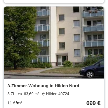
3-Zimmer-Wohnung in Hilden Nord
3 Zi.
ca. 63,69 m²
Hilden 40724
699 €
11 €/m²