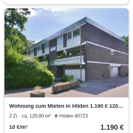
Wohnung zum Mieten in Hilden 1.190 € 120
m²
2 Zi.
ca. 120,00 m²
Hilden 40723
1.190 €
10 €/m²