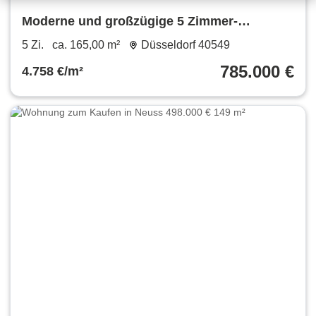
Moderne und großzügige 5 Zimmer-
Wohnung über zwei Etagen mit separatem
5 Zi.
ca. 165,00 m²
Düsseldorf 40549
Eingang und Einbauküche
785.000 €
4.758 €/m²