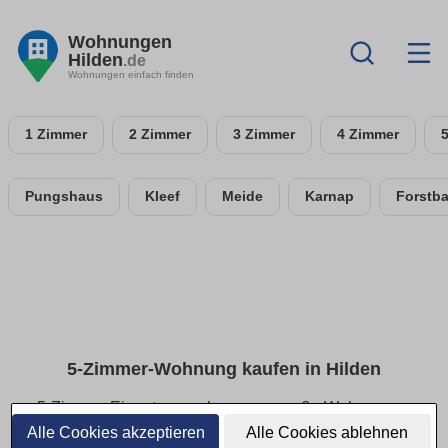
Wohnungen
Hilden
.de
Wohnungen einfach finden
1 Zimmer
2 Zimmer
3 Zimmer
4 Zimmer
Pungshaus
Kleef
Meide
Karnap
Forstb
5-Zimmer-Wohnung kaufen in Hilden
5-Zimmer-Eigentumswohnungen: große Wohnungen
im Überblick
Alle Cookies akzeptieren
Alle Cookies ablehnen