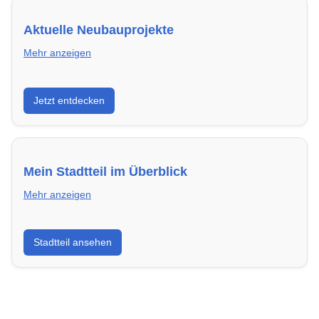
Aktuelle Neubauprojekte
Mehr anzeigen
Entdecke Neubauprojekte in Hilden – modern,
Jetzt entdecken
energieeffizient und sofort bezugsfertig.
Mein Stadtteil im Überblick
Mehr anzeigen
Erfahre mehr über deinen Stadtteil in Hilden:
Stadtteil ansehen
Lebensqualität, Verkehrsanbindung, Schulen,
Freizeitmöglichkeiten und Mietpreise.