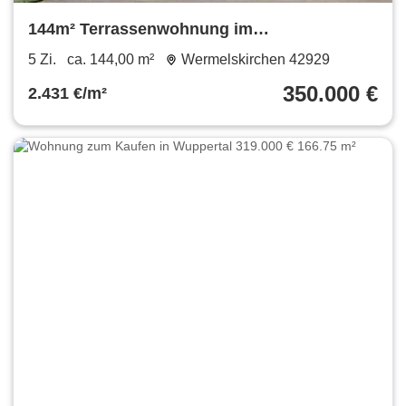
144m² Terrassenwohnung im
Wermelskirchener Musikerviertel
5 Zi.
ca. 144,00 m²
Wermelskirchen 42929
350.000 €
2.431 €/m²