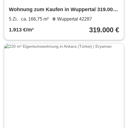
Wohnung zum Kaufen in Wuppertal 319.000
€ 166.75 m²
5 Zi.
ca. 166,75 m²
Wuppertal 42287
319.000 €
1.913 €/m²