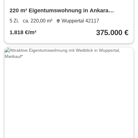
220 m² Eigentumswohnung in Ankara
(Türkei) | Eryaman
5 Zi.
ca. 220,00 m²
Wuppertal 42117
375.000 €
1.818 €/m²