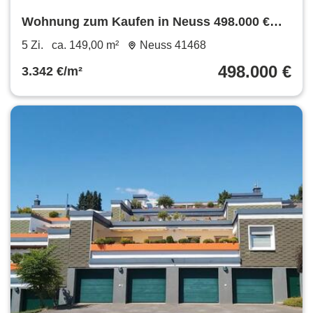
Wohnung zum Kaufen in Neuss 498.000 €
149 m²
5 Zi.
ca. 149,00 m²
Neuss 41468
498.000 €
3.342 €/m²