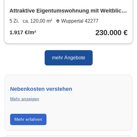
Attraktive Eigentumswohnung mit Weitblick
in Wuppertal, Mietkauf*
5 Zi.
ca. 120,00 m²
Wuppertal 42277
230.000 €
1.917 €/m²
mehr Angebote
Nebenkosten verstehen
Mehr anzeigen
Erfahre, welche Nebenkosten rechtmäßig sind und
Mehr erfahren
wie du deine monatliche Belastung optimieren
kannst.