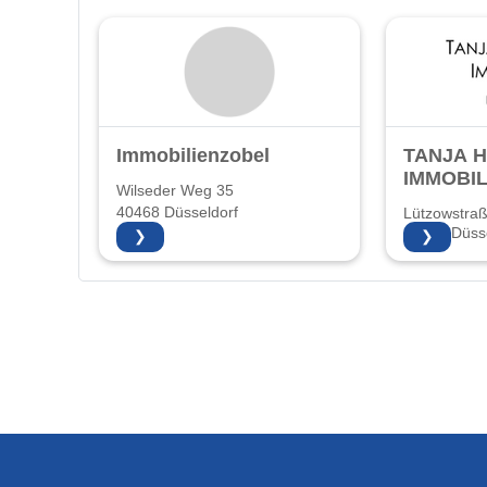
Immobilienzobel
TANJA 
IMMOBIL
Wilseder Weg 35
40468 Düsseldorf
Lützowstra
40476 Düsse
❯
❯