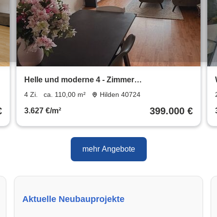
Helle und moderne 4 - Zimmer
Eigentumswohnung mit Garten
4 Zi.
ca. 110,00 m²
Hilden 40724
€
399.000 €
3.627 €/m²
mehr Angebote
Aktuelle Neubauprojekte