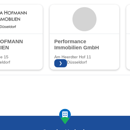
HOFMANN
Performance
IEN
Immobilien GmbH
ße 15
Am Heerdter Hof 11
ldorf
40549 Düsseldorf
❯