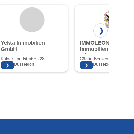
❯
Yekta Immobilien
IMMOLEON24 -
GmbH
Immobilienverkauf
mit Herz!
Kölner Landstraße 228
Cäcilie-Beuken-Str. 3 3
40591 Düsseldorf
40597 Düsseldorf
❯
❯