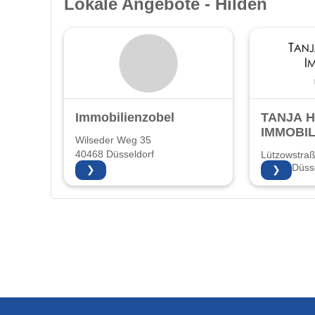
Lokale Angebote - Hilden
Immobilienzobel
TANJA 
IMMOBIL
Wilseder Weg 35
40468 Düsseldorf
Lützowstra
40476 Düsse
❯
❯