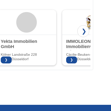
❯
Yekta Immobilien
IMMOLEON24 -
GmbH
Immobilienverkauf
mit Herz!
Kölner Landstraße 228
Cäcilie-Beuken-Str. 3 3
40591 Düsseldorf
40597 Düsseldorf
❯
❯