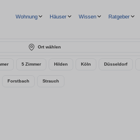
Wohnung
Häuser
Wissen
Ratgeber
Ort wählen
mmer
5 Zimmer
Hilden
Köln
Düsseldorf
Forstbach
Strauch