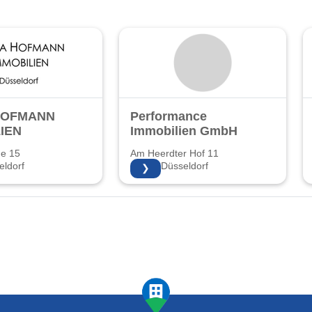
HOFMANN
Performance
IEN
Immobilien GmbH
ße 15
Am Heerdter Hof 11
ldorf
40549 Düsseldorf
❯