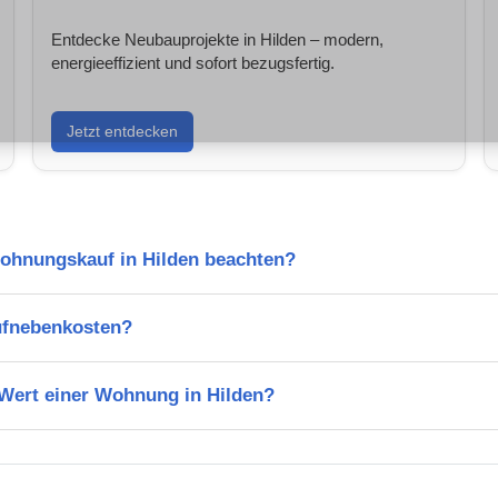
Entdecke Neubauprojekte in Hilden – modern,
energieeffizient und sofort bezugsfertig.
Jetzt entdecken
Wohnungskauf in Hilden beachten?
ufnebenkosten?
 Wert einer Wohnung in Hilden?