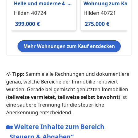
Helle und moderne 4 -
Wohnung zum Kaufe
Zimmer
in Hilden 275.000 € 80
Hilden 40724
Hilden 40721
Eigentumswohnung
m²
399.000 €
275.000 €
mit Garten
Mehr Wohnungen zum Kauf entdecken
💡
Tipp:
Sammle alle Rechnungen und dokumentiere
genau, welche Bereiche der Immobilie renoviert
wurden. Gerade bei gemischt genutzten Immobilien
(
teilweise vermietet, teilweise selbst bewohnt
) ist
eine saubere Trennung für die steuerliche
Anerkennung entscheidend.
🏡
Weitere Inhalte zum Bereich
„Steuern & Abgaben“