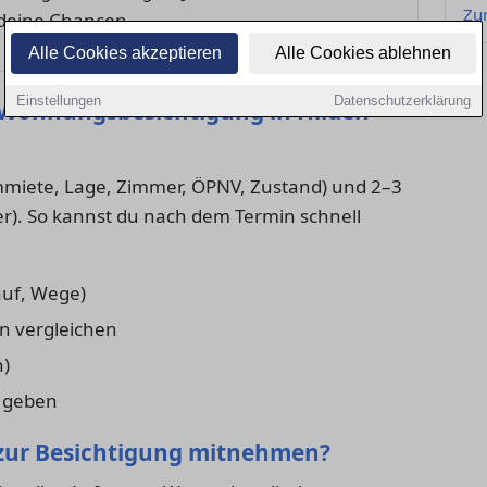
Zu
 deine Chancen.
Alle Cookies akzeptieren
Alle Cookies ablehnen
Einstellungen
Datenschutzerklärung
e Wohnungsbesichtigung in Hilden
rmmiete, Lage, Zimmer, ÖPNV, Zustand) und 2–3
ller). So kannst du nach dem Termin schnell
auf, Wege)
n vergleichen
n)
 geben
 zur Besichtigung mitnehmen?