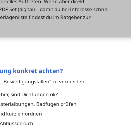
sionelles Auftreten. Wenn aber direkt
DF-Set (digital) – damit du bei Interesse schnell
erlagenliste findest du im Ratgeber zur
nung konkret achten?
e „Besichtigungsfallen“ zu vermeiden:
uber, sind Dichtungen ok?
sterlaibungen, Badfugen prüfen
nd kurz einordnen
 Abflussgeruch