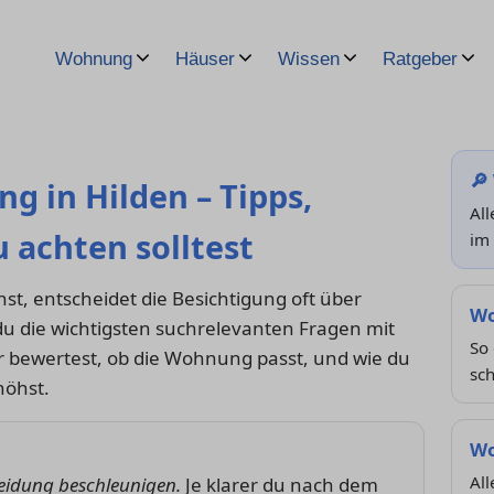
Wohnung
Häuser
Wissen
Ratgeber
🔎
 in Hilden – Tipps,
All
 achten solltest
im 
t, entscheidet die Besichtigung oft über
Wo
u die wichtigsten suchrelevanten Fragen mit
So 
r bewertest, ob die Wohnung passt, und wie du
sc
höhst.
Wo
All
heidung beschleunigen.
Je klarer du nach dem