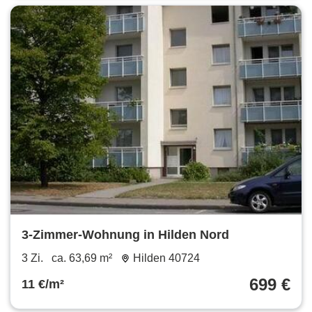
3-Zimmer-Wohnung in Hilden Nord
3 Zi.
ca. 63,69 m²
Hilden 40724
699 €
11 €/m²