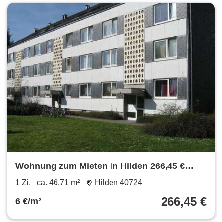
Wohnung zum Mieten in Hilden 266,45 €
46.71 m²
1 Zi.
ca. 46,71 m²
Hilden 40724
266,45 €
6 €/m²