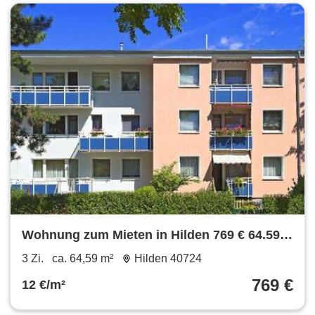
Wohnung zum Mieten in Hilden 769 € 64.59
m²
3 Zi.
ca. 64,59 m²
Hilden 40724
769 €
12 €/m²