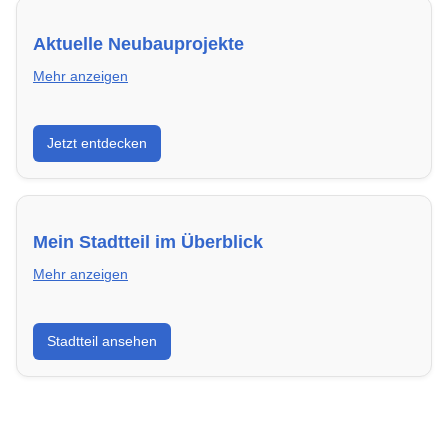
Aktuelle Neubauprojekte
Mehr anzeigen
Entdecke Neubauprojekte in Hilden – modern,
Jetzt entdecken
energieeffizient und sofort bezugsfertig.
Mein Stadtteil im Überblick
Mehr anzeigen
Erfahre mehr über deinen Stadtteil in Hilden:
Stadtteil ansehen
Lebensqualität, Verkehrsanbindung, Schulen,
Freizeitmöglichkeiten und Mietpreise.