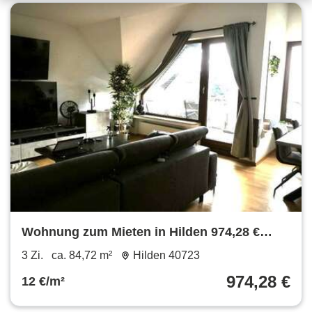
Wohnung zum Mieten in Hilden 974,28 €
84.72 m²
3 Zi.
ca. 84,72 m²
Hilden 40723
974,28 €
12 €/m²