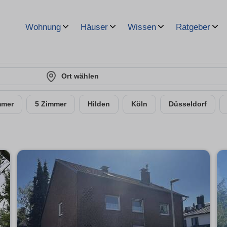
Wohnung
Häuser
Wissen
Ratgeber
Ort wählen
mmer
5 Zimmer
Hilden
Köln
Düsseldorf