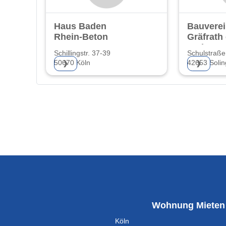
Haus Baden
Bauvere
Rhein-Beton
Gräfrath
Wohnung
Schillingstr. 37-39
Schulstraße
50670 Köln
42653 Soli
❯
❯
Wohnung Mieten
Köln