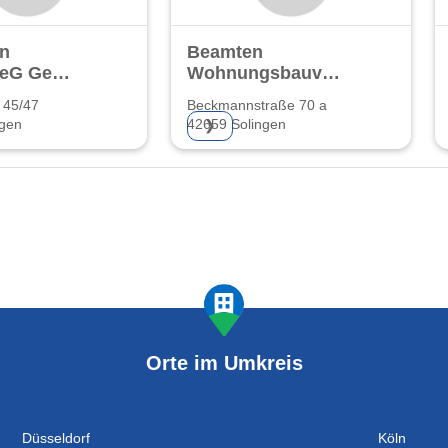
in
Beamten
 eG Gem.
Wohnungsbauverein
sgenossenschaft
eG
 45/47
Beckmannstraße 70 a
ngen
42659 Solingen
❯
Orte im Umkreis
Düsseldorf
Köln