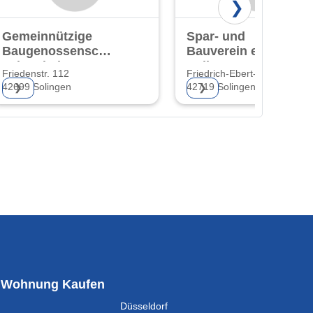
❯
Gemeinnützige
Spar- und
Baugenossenschaft
Bauverein eG
"Eigenheim" eG
Solingen-Wald
Friedenstr. 112
Friedrich-Ebert-Str. 44
42699 Solingen
42719 Solingen
❯
❯
Wohnung Kaufen
Düsseldorf