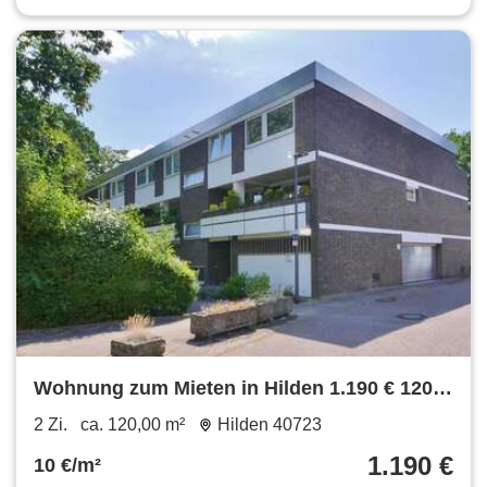
Wohnung zum Mieten in Hilden 1.190 € 120
m²
2 Zi.
ca. 120,00 m²
Hilden 40723
1.190 €
10 €/m²