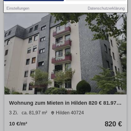
Einstellungen
Datenschutzerklärung
Wohnung zum Mieten in Hilden 820 € 81.97
m²
3 Zi.
ca. 81,97 m²
Hilden 40724
820 €
10 €/m²