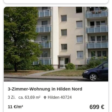
3-Zimmer-Wohnung in Hilden Nord
3 Zi.
ca. 63,69 m²
Hilden 40724
699 €
11 €/m²