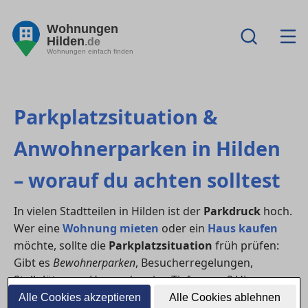
Wohnungen
Hilden
.de
Wohnungen einfach finden
Parkplatzsituation &
Anwohnerparken in Hilden
– worauf du achten solltest
In vielen Stadtteilen in Hilden ist der
Parkdruck
hoch.
Wer eine
Wohnung mieten
oder ein
Haus kaufen
möchte, sollte die
Parkplatzsituation
früh prüfen:
Gibt es
Bewohnerparken
, Besucherregelungen,
Stellplätze am Haus oder eine Tiefgarage? Hier
bekommst du den Überblick – inklusive Checkliste für
Alle Cookies akzeptieren
Alle Cookies ablehnen