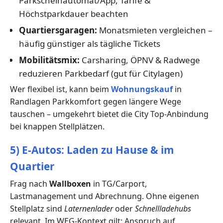
Parkscheinautomat/App, Tarife &
Höchstparkdauer beachten
Quartiersgaragen:
Monatsmieten vergleichen –
häufig günstiger als tägliche Tickets
Mobilitätsmix:
Carsharing, ÖPNV & Radwege
reduzieren Parkbedarf (gut für Citylagen)
Wer flexibel ist, kann beim
Wohnungskauf
in
Randlagen Parkkomfort gegen längere Wege
tauschen – umgekehrt bietet die City Top-Anbindung
bei knappen Stellplätzen.
5) E-Autos: Laden zu Hause & im
Quartier
Frag nach
Wallboxen
in TG/Carport,
Lastmanagement und Abrechnung. Ohne eigenen
Stellplatz sind
Laternenlader
oder
Schnellladehubs
relevant. Im WEG-Kontext gilt: Anspruch auf