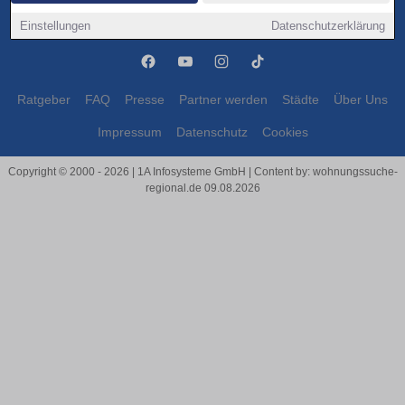
Leverkusen
Leverkusen
Einstellungen
Datenschutzerklärung
Ratgeber
FAQ
Presse
Partner werden
Städte
Über Uns
Impressum
Datenschutz
Cookies
Copyright © 2000 - 2026 | 1A Infosysteme GmbH | Content by: wohnungssuche-
regional.de 09.08.2026