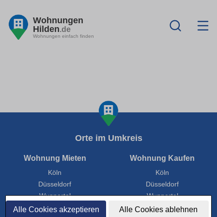
Wohnungen
Hilden
.de
Wohnungen einfach finden
Orte im Umkreis
Wohnung Mieten
Wohnung Kaufen
Köln
Köln
Düsseldorf
Düsseldorf
Wuppertal
Wuppertal
Mülheim an der Ruhr
Mülheim an der Ruhr
Alle Cookies akzeptieren
Alle Cookies ablehnen